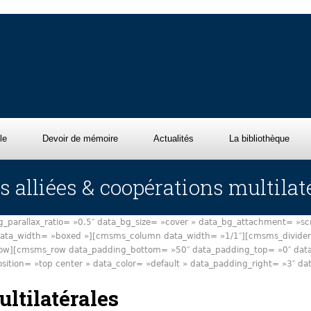
le
Devoir de mémoire
Actualités
La bibliothèque
s alliées & coopérations multilat
arallax_ratio= »0.5″ data_bg_size= »cover » data_bg_attachment= »scro
 data_width= »boxed »][cmsms_column data_width= »1/1″][cmsms_divider 
w][cmsms_row data_padding_bottom= »50″ data_padding_top= »0″ data_b
sition= »top center » data_color= »default » data_padding_right= »3″ 
ultilatérales