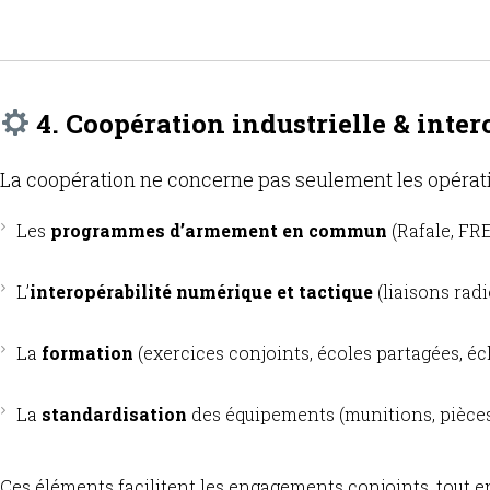
4. Coopération industrielle & inter
La coopération ne concerne pas seulement les opératio
Les
programmes d’armement en commun
(Rafale, FR
L’
interopérabilité numérique et tactique
(liaisons radi
La
formation
(exercices conjoints, écoles partagées, éch
La
standardisation
des équipements (munitions, pièces,
Ces éléments facilitent les engagements conjoints, tout en