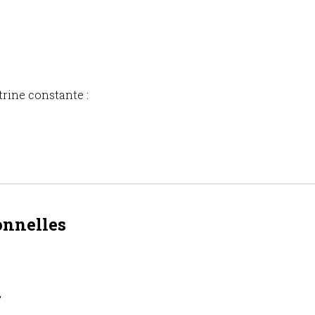
trine constante :
onnelles
,