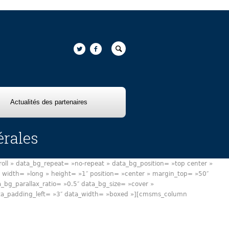
Actualités des partenaires
érales
ll » data_bg_repeat= »no-repeat » data_bg_position= »top center »
width= »long » height= »1″ position= »center » margin_top= »50″
g_parallax_ratio= »0.5″ data_bg_size= »cover »
data_padding_left= »3″ data_width= »boxed »][cmsms_column