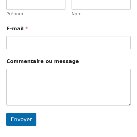
Prénom
Nom
N
E-mail
*
o
m
*
o
u
Commentaire ou message
Envoyer