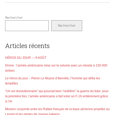
Rechercher
Rechercher
Articles récents
HÉROS DU JOUR — 9 AOÛT
Drone : l’armée américaine mise sur le volume avec un missile à 150 000
dollars
Le héros du jour – Pierre Le Moyne d’Iberville, l’homme qui défia les
tempêtes
“Un vol révolutionnaire” qui pourrait bien “redéfinir” la guerre du futur: pour
la première fois, l’armée américaine a fait voler un F-16 entièrement grâce
à l’IA
Mission conjointe entre les Rafale français de la base aérienne projetée au
Levant et les pilotes de chasse irakiens