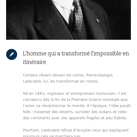
L’homme qui a transformé l’impossible en
itinéraire
Certains rêvent devant les cartes. Pierre-Georges
Latécoère, lui, les transformait en routes.
Né en 1883, ingénieur et entrepreneur toulousain, il est
convaincu dès la fin de la Première Guerre mondiale que
l’avion va révolutionner le monde. À l’époque, l’idée paraît
folle : traverser des déserts, survoler des océans et relier
des continents avec des appareils fragiles et peu fiables.
Pourtant, Latécoère refuse d’écouter ceux qui expliquent
pourquoi cela ne marchera pas.