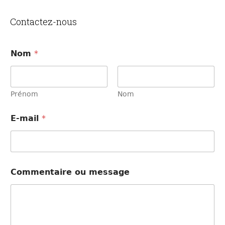
Contactez-nous
Nom
*
Prénom
Nom
E
E-mail
*
-
m
a
i
l
C
Commentaire ou message
o
m
m
e
n