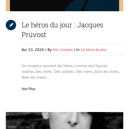
Le héros du jour : Jacques
Pruvost
Avr 23,
2026
By
Eric Lemaire
In
Le héros du jour...
On imagine souvent les héros comme des figures
visibles.Des chefs. Des soldats. Des noms dans les livres.
Mais les vraies...
Voir Plus