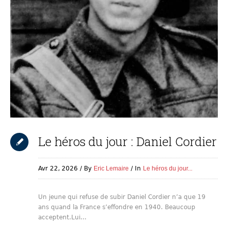
Le héros du jour : Daniel Cordier
Avr 22,
2026
By
Eric Lemaire
In
Le héros du jour...
Un jeune qui refuse de subir Daniel Cordier n’a que 19
ans quand la France s’effondre en 1940. Beaucoup
acceptent.Lui...