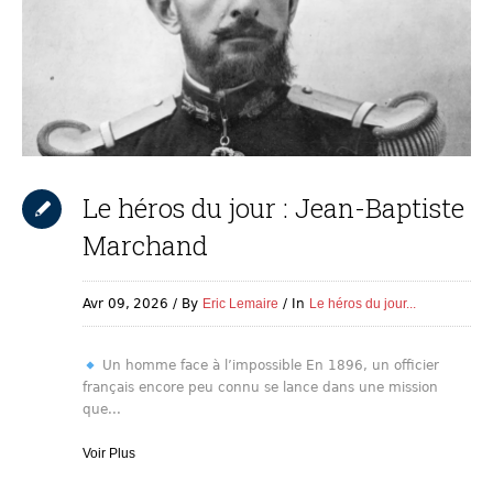
Le héros du jour : Jean-Baptiste
Marchand
Avr 09,
2026
By
Eric Lemaire
In
Le héros du jour...
Un homme face à l’impossible En 1896, un officier
français encore peu connu se lance dans une mission
que...
Voir Plus