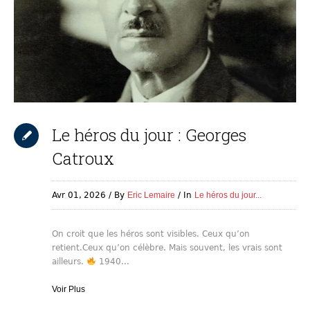
Le héros du jour : Georges
Catroux
Avr 01,
2026
By
Eric Lemaire
In
Le héros du jour...
On croit que les héros sont visibles. Ceux qu’on
retient.Ceux qu’on célèbre. Mais souvent, les vrais sont
ailleurs.
1940...
Voir Plus