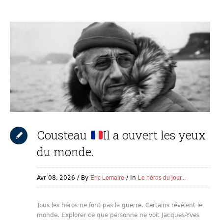
Cousteau
Il a ouvert les yeux
du monde.
Avr 08,
2026
By
Eric Lemaire
In
Le héros du jour...
Tous les héros ne font pas la guerre. Certains révèlent le
monde. Explorer ce que personne ne voit Jacques-Yves