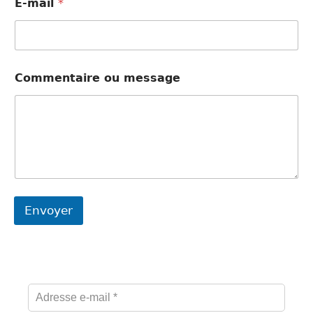
E-mail
*
o
m
m
e
n
t
Commentaire ou message
a
i
r
e
Envoyer