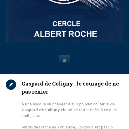
Gaspard de Coligny : le courage de ne
pas renier
À une époque où changer d’avis pouvait coûter la vie,
Gaspard de Coligny
choisit de rester fidèle à ce qu’il
croit juste.
Amiral de France au XVIᵉ siècle, Coligny n’est pas un