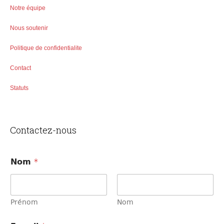
Notre équipe
Nous soutenir
Politique de confidentialite
Contact
Statuts
Contactez-nous
E
Nom
*
-
m
a
i
l
Prénom
Nom
*
C