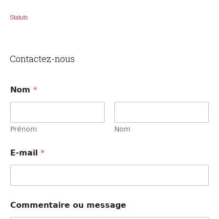
Statuts
Contactez-nous
Nom
*
Prénom
Nom
o
E-mail
*
u
o
u
m
e
s
Commentaire ou message
s