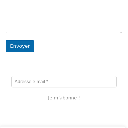
a
g
e
Envoyer