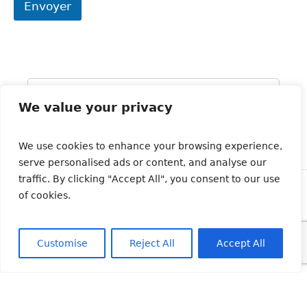
Envoyer
a
g
e
*
We value your privacy
We use cookies to enhance your browsing experience,
serve personalised ads or content, and analyse our
traffic. By clicking "Accept All", you consent to our use
of cookies.
Abonnez-vous à notre newsletter
Customise
Reject All
Accept All