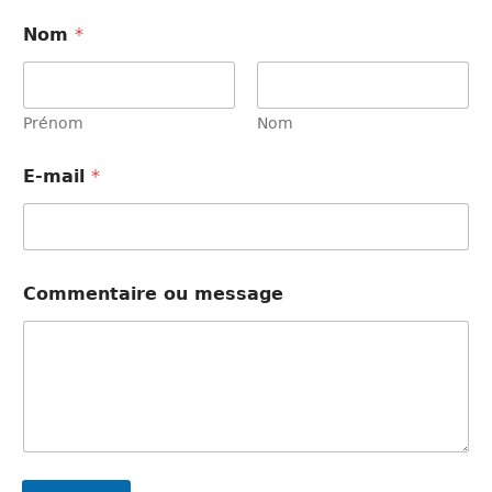
Nom
*
Prénom
Nom
E-mail
*
m
Commentaire ou message
e
s
s
a
g
e
m
e
s
s