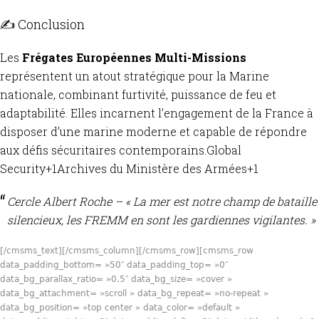
✍️ Conclusion
Les
Frégates Européennes Multi-Missions
représentent un atout stratégique pour la Marine
nationale, combinant furtivité, puissance de feu et
adaptabilité.
Elles incarnent l’engagement de la France à
disposer d’une marine moderne et capable de répondre
aux défis sécuritaires contemporains.
Global
Security
+1
Archives du Ministère des Armées
+1
Cercle Albert Roche – « La mer est notre champ de bataille
silencieux, les FREMM en sont les gardiennes vigilantes. »
[/cmsms_text][/cmsms_column][/cmsms_row][cmsms_row
data_padding_bottom= »50″ data_padding_top= »0″
data_bg_parallax_ratio= »0.5″ data_bg_size= »cover »
data_bg_attachment= »scroll » data_bg_repeat= »no-repeat »
data_bg_position= »top center » data_color= »default »