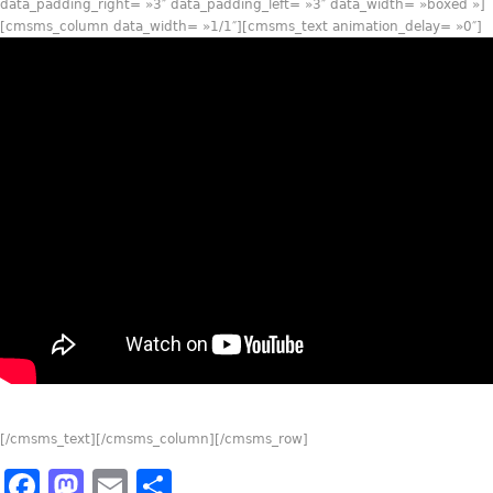
data_padding_right= »3″ data_padding_left= »3″ data_width= »boxed »]
[cmsms_column data_width= »1/1″][cmsms_text animation_delay= »0″]
[/cmsms_text][/cmsms_column][/cmsms_row]
Facebook
Mastodon
Email
Partager