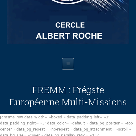
FREMM : Frégate
Européenne Multi-Missions
[cmsms_row data_width= »boxed » data_padding_left= »3″
data_padding_right= »3″ data_color= »default » data_bg_position= »top
center » data_bg_repeat= »no-repeat » data_bg_attachment= »scroll »
data_bg_size= »cover » data_bg_parallax_ratio= »0.5″