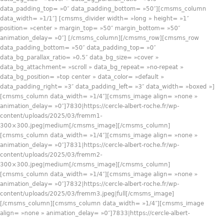
data_padding_top= »0″ data_padding_bottom= »50″][cmsms_column
data_width= »1/1″] [cmsms_divider width= »long » height= »1″
position= »center » margin_top= »50″ margin_bottom= »50″
animation_delay= »0″] [/cmsms_column][/cmsms_row][cmsms_row
data_padding_bottom= »50″ data_padding_top= »0″
data_bg_parallax_ratio= »0.5″ data_bg_size= »cover »
data_bg_attachment= »scroll » data_bg_repeat= »no-repeat »
data_bg_position= »top center » data_color= »default »
data_padding_right= »3″ data_padding_left= »3″ data_width= »boxed »]
[cmsms_column data_width= »1/4″][cmsms_image align= »none »
animation_delay= »0″]7830|https://cercle-albert-roche.fr/wp-
content/uploads/2025/03/fremm1-
300×300.jpeg|medium[/cmsms_image][/cmsms_column]
[cmsms_column data_width= »1/4″][cmsms_image align= »none »
animation_delay= »0″]7831|https://cercle-albert-roche.fr/wp-
content/uploads/2025/03/fremm2-
300×300.jpeg|medium[/cmsms_image][/cmsms_column]
[cmsms_column data_width= »1/4″][cmsms_image align= »none »
animation_delay= »0″]7832|https://cercle-albert-roche.fr/wp-
content/uploads/2025/03/fremm3.jpeg|full[/cmsms_image]
[/cmsms_column][cmsms_column data_width= »1/4″][cmsms_image
align= »none » animation_delay= »0″]7833|https://cercle-albert-