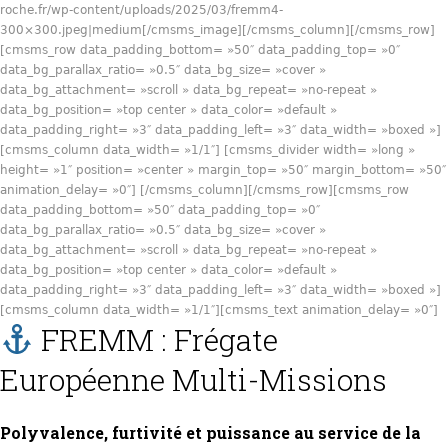
roche.fr/wp-content/uploads/2025/03/fremm4-
300×300.jpeg|medium[/cmsms_image][/cmsms_column][/cmsms_row]
[cmsms_row data_padding_bottom= »50″ data_padding_top= »0″
data_bg_parallax_ratio= »0.5″ data_bg_size= »cover »
data_bg_attachment= »scroll » data_bg_repeat= »no-repeat »
data_bg_position= »top center » data_color= »default »
data_padding_right= »3″ data_padding_left= »3″ data_width= »boxed »]
[cmsms_column data_width= »1/1″] [cmsms_divider width= »long »
height= »1″ position= »center » margin_top= »50″ margin_bottom= »50″
animation_delay= »0″] [/cmsms_column][/cmsms_row][cmsms_row
data_padding_bottom= »50″ data_padding_top= »0″
data_bg_parallax_ratio= »0.5″ data_bg_size= »cover »
data_bg_attachment= »scroll » data_bg_repeat= »no-repeat »
data_bg_position= »top center » data_color= »default »
data_padding_right= »3″ data_padding_left= »3″ data_width= »boxed »]
[cmsms_column data_width= »1/1″][cmsms_text animation_delay= »0″]
FREMM : Frégate
Européenne Multi-Missions
Polyvalence, furtivité et puissance au service de la