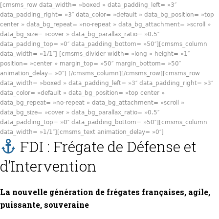
[cmsms_row data_width= »boxed » data_padding_left= »3″
data_padding_right= »3″ data_color= »default » data_bg_position= »top
center » data_bg_repeat= »no-repeat » data_bg_attachment= »scroll »
data_bg_size= »cover » data_bg_parallax_ratio= »0.5″
data_padding_top= »0″ data_padding_bottom= »50″][cmsms_column
data_width= »1/1″] [cmsms_divider width= »long » height= »1″
position= »center » margin_top= »50″ margin_bottom= »50″
animation_delay= »0″] [/cmsms_column][/cmsms_row][cmsms_row
data_width= »boxed » data_padding_left= »3″ data_padding_right= »3″
data_color= »default » data_bg_position= »top center »
data_bg_repeat= »no-repeat » data_bg_attachment= »scroll »
data_bg_size= »cover » data_bg_parallax_ratio= »0.5″
data_padding_top= »0″ data_padding_bottom= »50″][cmsms_column
data_width= »1/1″][cmsms_text animation_delay= »0″]
FDI : Frégate de Défense et
d’Intervention
La nouvelle génération de frégates françaises, agile,
puissante, souveraine