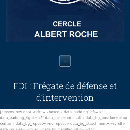
FDI : Frégate de défense et
d’intervention
[cmsms_row data_width= »boxed » data_padding_left= »3″
data_padding_right= »3″ data_color= »default » data_bg_position= »top
center » data_bg_repeat= »no-repeat » data_bg_attachment= »scroll »
data_bg_size= »cover » data_bg_parallax_ratio= »0.5″