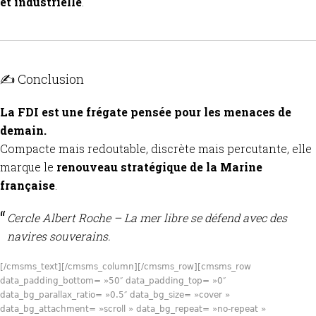
et industrielle
.
✍️ Conclusion
La FDI est une frégate pensée pour les menaces de
demain.
Compacte mais redoutable, discrète mais percutante, elle
marque le
renouveau stratégique de la Marine
française
.
Cercle Albert Roche – La mer libre se défend avec des
navires souverains.
[/cmsms_text][/cmsms_column][/cmsms_row][cmsms_row
data_padding_bottom= »50″ data_padding_top= »0″
data_bg_parallax_ratio= »0.5″ data_bg_size= »cover »
data_bg_attachment= »scroll » data_bg_repeat= »no-repeat »