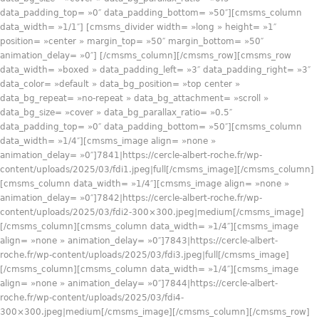
data_padding_top= »0″ data_padding_bottom= »50″][cmsms_column
data_width= »1/1″] [cmsms_divider width= »long » height= »1″
position= »center » margin_top= »50″ margin_bottom= »50″
animation_delay= »0″] [/cmsms_column][/cmsms_row][cmsms_row
data_width= »boxed » data_padding_left= »3″ data_padding_right= »3″
data_color= »default » data_bg_position= »top center »
data_bg_repeat= »no-repeat » data_bg_attachment= »scroll »
data_bg_size= »cover » data_bg_parallax_ratio= »0.5″
data_padding_top= »0″ data_padding_bottom= »50″][cmsms_column
data_width= »1/4″][cmsms_image align= »none »
animation_delay= »0″]7841|https://cercle-albert-roche.fr/wp-
content/uploads/2025/03/fdi1.jpeg|full[/cmsms_image][/cmsms_column]
[cmsms_column data_width= »1/4″][cmsms_image align= »none »
animation_delay= »0″]7842|https://cercle-albert-roche.fr/wp-
content/uploads/2025/03/fdi2-300×300.jpeg|medium[/cmsms_image]
[/cmsms_column][cmsms_column data_width= »1/4″][cmsms_image
align= »none » animation_delay= »0″]7843|https://cercle-albert-
roche.fr/wp-content/uploads/2025/03/fdi3.jpeg|full[/cmsms_image]
[/cmsms_column][cmsms_column data_width= »1/4″][cmsms_image
align= »none » animation_delay= »0″]7844|https://cercle-albert-
roche.fr/wp-content/uploads/2025/03/fdi4-
300×300.jpeg|medium[/cmsms_image][/cmsms_column][/cmsms_row]