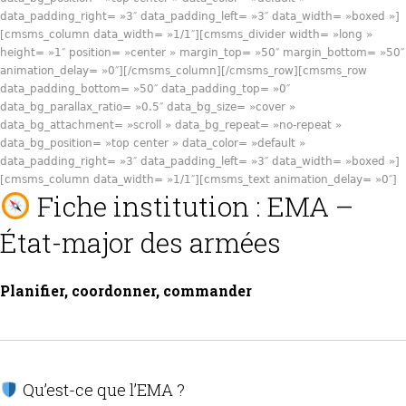
data_padding_right= »3″ data_padding_left= »3″ data_width= »boxed »]
[cmsms_column data_width= »1/1″][cmsms_divider width= »long »
height= »1″ position= »center » margin_top= »50″ margin_bottom= »50″
animation_delay= »0″][/cmsms_column][/cmsms_row][cmsms_row
data_padding_bottom= »50″ data_padding_top= »0″
data_bg_parallax_ratio= »0.5″ data_bg_size= »cover »
data_bg_attachment= »scroll » data_bg_repeat= »no-repeat »
data_bg_position= »top center » data_color= »default »
data_padding_right= »3″ data_padding_left= »3″ data_width= »boxed »]
[cmsms_column data_width= »1/1″][cmsms_text animation_delay= »0″]
Fiche institution : EMA –
État-major des armées
Planifier, coordonner, commander
Qu’est-ce que l’EMA ?