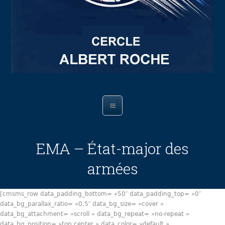
EMA – État-major des
armées
[cmsms_row data_padding_bottom= »50″ data_padding_top= »0″
data_bg_parallax_ratio= »0.5″ data_bg_size= »cover »
data_bg_attachment= »scroll » data_bg_repeat= »no-repeat »
data_bg_position= »top center » data_color= »default »