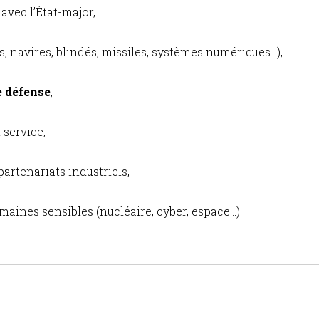
avec l’État-major,
, navires, blindés, missiles, systèmes numériques…),
e défense
,
 service,
 partenariats industriels,
aines sensibles (nucléaire, cyber, espace…).