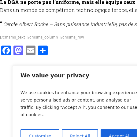
La DGA ne porte pas l’uniforme, mais elle équipe ceux q
Dans un monde de compétition technologique féroce, ell
Cercle Albert Roche – Sans puissance industrielle, pas de 
[/cmsms_text][/cmsms_column][/cmsms_row]
Facebook
Mastodon
Email
Partager
We value your privacy
Abonnez-vous à notre
newsletter
We use cookies to enhance your browsing experience
serve personalised ads or content, and analyse our
traffic. By clicking "Accept All", you consent to our us
of cookies.
Customise
Reject All
Accept All