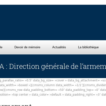
le
Devoir de mémoire
Actualités
La bibliothèque
 : Direction générale de l’arme
arallax_ratio= »0.5″ data_bg_size= »cover » data_bg_attachment= »scro
 data_width= »boxed »][cmsms_column data_width= »1/1″][cmsms_divider 
w][cmsms_row data_padding_bottom= »50″ data_padding_top= »0″ data_b
sition= »top center » data_color= »default » data_padding_right= »3″ 