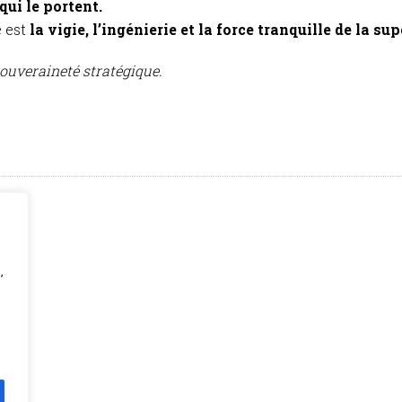
ui le portent.
e est
la vigie, l’ingénierie et la force tranquille de la su
souveraineté stratégique.
,
e