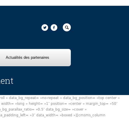
Actualités des partenaires
ment
ll » data_bg_repeat= »no-repeat » data_bg_position= »top center »
width= »long » height= »1″ position= »center » margin_top= »50″
g_parallax_ratio= »0.5″ data_bg_size= »cover »
data_padding_left= »3″ data_width= »boxed »][cmsms_column