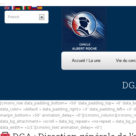
....
Accueil / La une
Vie du cerc
DGA
[cmsms_row data_padding_bottom= »50″ data_padding_top= »0″ data_bg_p
data_color= »default » data_padding_right= »3″ data_padding_left= »3″
margin_bottom= »50″ animation_delay= »0″][/cmsms_column][/cmsms_ro
data_bg_attachment= »scroll » data_bg_repeat= »no-repeat » data_bg_po
data_width= »1/1″][cmsms_text animation_delay= »0″]