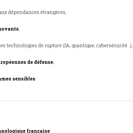
 aux dépendances étrangères,
nnovants
,
es technologies de rupture (IA, quantique, cybersécurité…),
uropéennes de défense
,
ammes sensibles
.
chnologique française
.