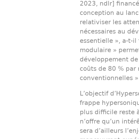
2023, ndlr] financé
conception au lanc
relativiser les atte
nécessaires au dé
essentielle », a-t-i
modulaire » permet
développement de p
coûts de 80 % par 
conventionnelles »
L’objectif d’Hyper
frappe hypersoniq
plus difficile rest
n’offre qu’un intér
sera d’ailleurs l’e