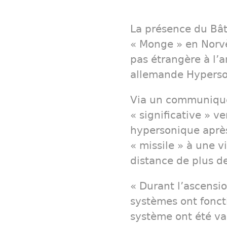
La présence du Bât
« Monge » en Norvè
pas étrangère à l’a
allemande Hyperson
Via un communiqué,
« significative » 
hypersonique après 
« missile » à une v
distance de plus d
« Durant l’ascensi
systèmes ont fonc
système ont été va