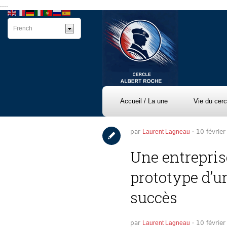
....
Accueil / La une
Vie du cerc
par
Laurent Lagneau
· 10 févrie
Une entreprise
prototype d’
succès
par
Laurent Lagneau
· 10 févrie