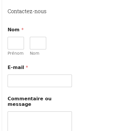
Contactez-nous
Nom
*
Prénom
Nom
E-mail
*
E
Commentaire ou
-
message
m
a
i
l
C