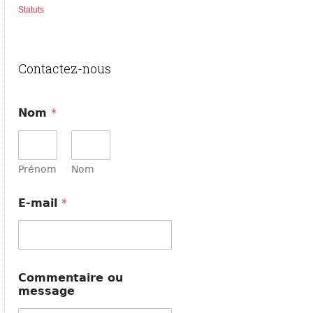
Statuts
Contactez-nous
Nom
*
Prénom
Nom
o
E-mail
*
u
m
e
s
s
a
Commentaire ou
g
message
e
m