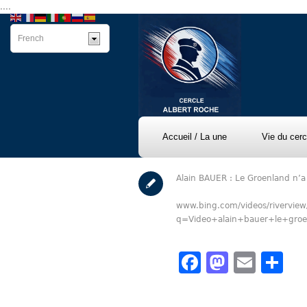
....
Accueil / La une
Vie du cerc
Alain BAUER : Le Groenland n’a 
www.bing.com/videos/riverview
q=Video+alain+bauer+le+g
Facebook
Mastod
Emai
Pa