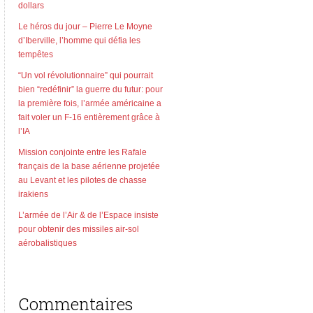
dollars
Le héros du jour – Pierre Le Moyne
d’Iberville, l’homme qui défia les
tempêtes
“Un vol révolutionnaire” qui pourrait
bien “redéfinir” la guerre du futur: pour
la première fois, l’armée américaine a
fait voler un F-16 entièrement grâce à
l’IA
Mission conjointe entre les Rafale
français de la base aérienne projetée
au Levant et les pilotes de chasse
irakiens
L’armée de l’Air & de l’Espace insiste
pour obtenir des missiles air-sol
aérobalistiques
Commentaires