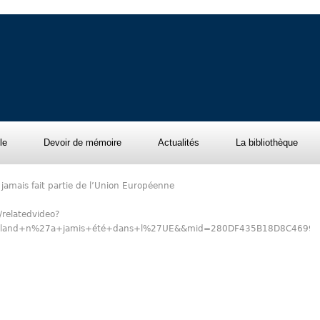
le
Devoir de mémoire
Actualités
La bibliothèque
jamais fait partie de l’Union Européenne
/relatedvideo?
roeland+n%27a+jamis+été+dans+l%27UE&&mid=280DF435B18D8C469
on
l
rtager