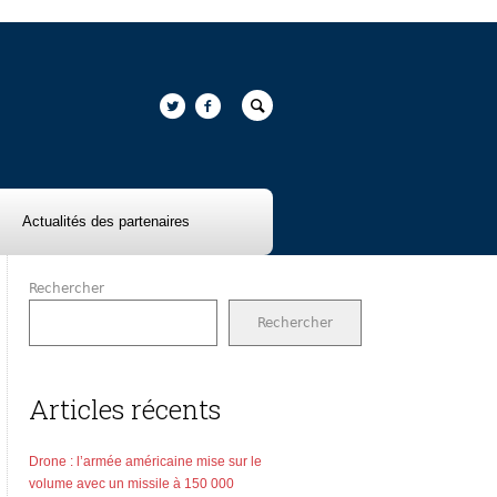
Actualités des partenaires
Rechercher
Rechercher
995280DF435B18D8C469995&FORM=VAMGZC
Articles récents
Drone : l’armée américaine mise sur le
volume avec un missile à 150 000