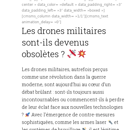
center » data_color= »default » data_padding_right= »3″
data_padding_left= »3″ data_width= »boxed »]
[cmsms_column data_width= »1/1″][cmsms_text
animation_delay= »0″]
Les drones militaires
sont-ils devenus
obsolètes ?
Les drones militaires, autrefois perçus
comme une révolution dans la guerre
moderne, sont aujourd’hui au cœur d’un
débat brûlant : sont-ils toujours aussi
incontournables ou commencent-ils à perdre
de leur éclat face aux nouvelles technologies
?
Avec l’émergence de contre-mesures
sophistiquées, comme les armes laser
et
les systèmes de brouillage
, il est légitime