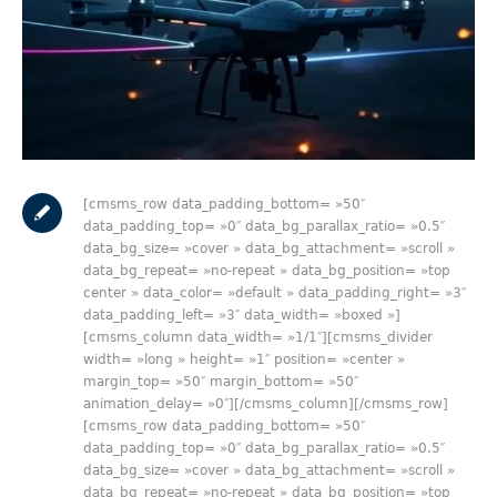
[cmsms_row data_padding_bottom= »50″
data_padding_top= »0″ data_bg_parallax_ratio= »0.5″
data_bg_size= »cover » data_bg_attachment= »scroll »
data_bg_repeat= »no-repeat » data_bg_position= »top
center » data_color= »default » data_padding_right= »3″
data_padding_left= »3″ data_width= »boxed »]
[cmsms_column data_width= »1/1″][cmsms_divider
width= »long » height= »1″ position= »center »
margin_top= »50″ margin_bottom= »50″
animation_delay= »0″][/cmsms_column][/cmsms_row]
[cmsms_row data_padding_bottom= »50″
data_padding_top= »0″ data_bg_parallax_ratio= »0.5″
data_bg_size= »cover » data_bg_attachment= »scroll »
data_bg_repeat= »no-repeat » data_bg_position= »top